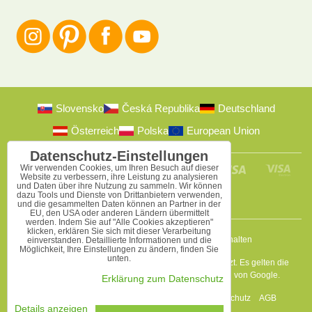
Slovensko
Česká Republika
Deutschland
Österreich
Polska
European Union
Datenschutz-Einstellungen
Wir verwenden Cookies, um Ihren Besuch auf dieser
Website zu verbessern, ihre Leistung zu analysieren
und Daten über ihre Nutzung zu sammeln. Wir können
dazu Tools und Dienste von Drittanbietern verwenden,
und die gesammelten Daten können an Partner in der
EU, den USA oder anderen Ländern übermittelt
werden. Indem Sie auf "Alle Cookies akzeptieren"
klicken, erklären Sie sich mit dieser Verarbeitung
2009-2026 © Bomba s.r.o.
Alle Rechte vorbehalten
einverstanden. Detaillierte Informationen und die
Möglichkeit, Ihre Einstellungen zu ändern, finden Sie
unten.
Diese Seite ist durch reCAPTCHA und Google geschützt. Es gelten die
Datenschutzbestimmungen
a
Nutzungsbedingungen
von Google.
Erklärung zum Datenschutz
Datenschutz-Einstellungen
Erklärung zum Datenschutz
AGB
Details anzeigen