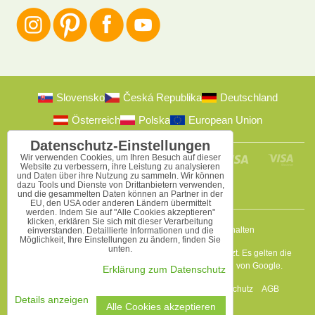
Slovensko
Česká Republika
Deutschland
Österreich
Polska
European Union
Datenschutz-Einstellungen
Wir verwenden Cookies, um Ihren Besuch auf dieser
Website zu verbessern, ihre Leistung zu analysieren
und Daten über ihre Nutzung zu sammeln. Wir können
dazu Tools und Dienste von Drittanbietern verwenden,
und die gesammelten Daten können an Partner in der
EU, den USA oder anderen Ländern übermittelt
werden. Indem Sie auf "Alle Cookies akzeptieren"
klicken, erklären Sie sich mit dieser Verarbeitung
2009-2026 © Bomba s.r.o.
Alle Rechte vorbehalten
einverstanden. Detaillierte Informationen und die
Möglichkeit, Ihre Einstellungen zu ändern, finden Sie
unten.
Diese Seite ist durch reCAPTCHA und Google geschützt. Es gelten die
Datenschutzbestimmungen
a
Nutzungsbedingungen
von Google.
Erklärung zum Datenschutz
Datenschutz-Einstellungen
Erklärung zum Datenschutz
AGB
Details anzeigen
Alle Cookies akzeptieren
Website erstellt mit:
BiznisWeb.sk