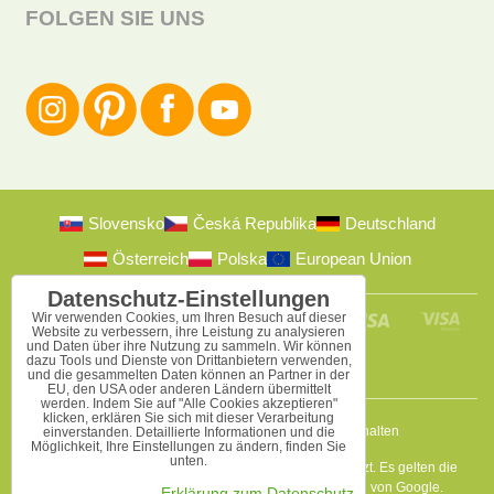
FOLGEN SIE UNS
Slovensko
Česká Republika
Deutschland
Österreich
Polska
European Union
Datenschutz-Einstellungen
Wir verwenden Cookies, um Ihren Besuch auf dieser
Website zu verbessern, ihre Leistung zu analysieren
und Daten über ihre Nutzung zu sammeln. Wir können
dazu Tools und Dienste von Drittanbietern verwenden,
und die gesammelten Daten können an Partner in der
EU, den USA oder anderen Ländern übermittelt
werden. Indem Sie auf "Alle Cookies akzeptieren"
klicken, erklären Sie sich mit dieser Verarbeitung
2009-2026 © Bomba s.r.o.
Alle Rechte vorbehalten
einverstanden. Detaillierte Informationen und die
Möglichkeit, Ihre Einstellungen zu ändern, finden Sie
unten.
Diese Seite ist durch reCAPTCHA und Google geschützt. Es gelten die
Datenschutzbestimmungen
a
Nutzungsbedingungen
von Google.
Erklärung zum Datenschutz