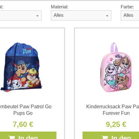
t:
Material:
Farbe:
Alles
Alles
rnbeutel Paw Patrol Go
Kinderrucksack Paw Pat
Pups Go
Furever Fun
7,60 €
9,25 €
In den
In den