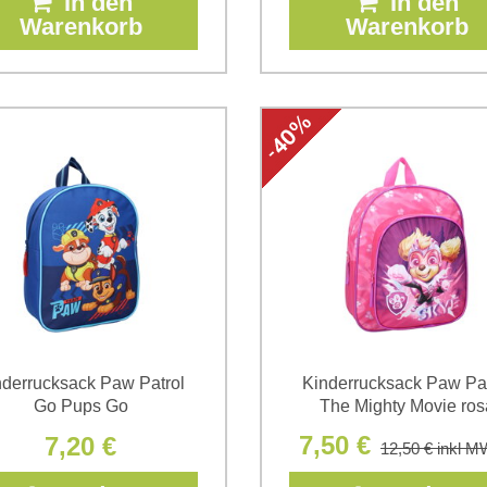
In den
In den
Warenkorb
Warenkorb
nderrucksack Paw Patrol
Kinderrucksack Paw Pat
Go Pups Go
The Mighty Movie ros
7,50 €
7,20 €
12,50 €
inkl M