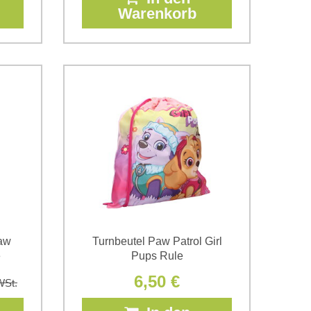
Warenkorb
aw
Turnbeutel Paw Patrol Girl
e
Pups Rule
6,50 €
WSt.