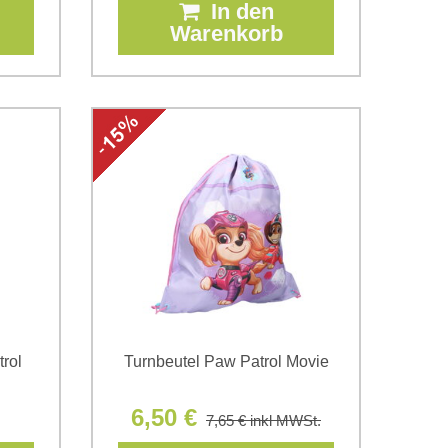
In den
Warenkorb
rol
Turnbeutel Paw Patrol Movie
6,50 €
7,65 €
inkl MWSt.