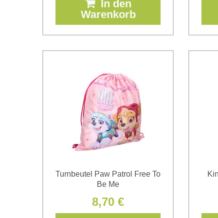
In den
Warenkorb
Turnbeutel Paw Patrol Free To
Ki
Be Me
8,70 €