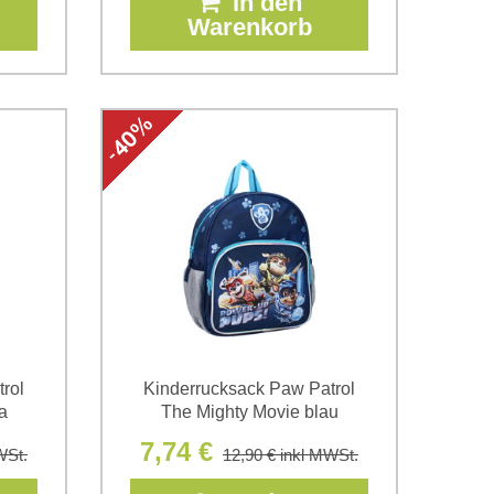
In den
Warenkorb
rol
Kinderrucksack Paw Patrol
a
The Mighty Movie blau
7,74 €
WSt.
12,90 €
inkl MWSt.