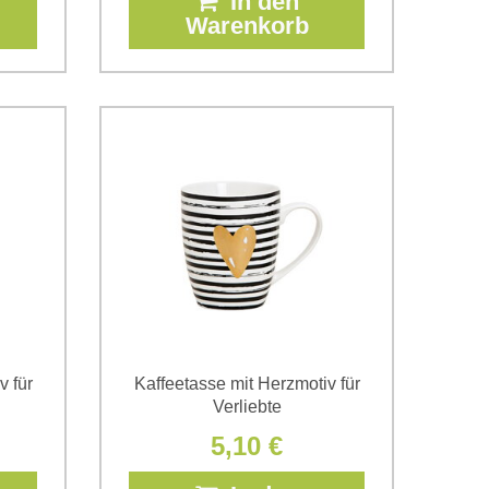
In den
Warenkorb
v für
Kaffeetasse mit Herzmotiv für
Verliebte
5,10 €