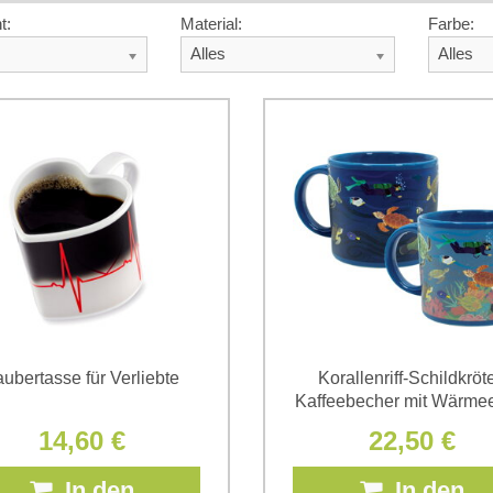
t:
Material:
Farbe:
Alles
Alles
ubertasse für Verliebte
Korallenriff-Schildkröt
Kaffeebecher mit Wärmee
14,60 €
22,50 €
In den
In den