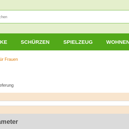
KE
SCHÜRZEN
SPIELZEUG
WOHNE
ür Frauen
ieferung
ameter