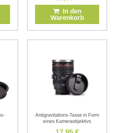
In den
Warenkorb
o-
Antigravitations-Tasse in Form
eines Kameraobjektivs
17,95 €