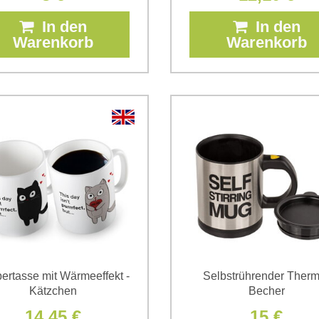
In den
In den
Warenkorb
Warenkorb
ertasse mit Wärmeeffekt -
Selbstrührender Therm
Kätzchen
Becher
14,45 €
15 €