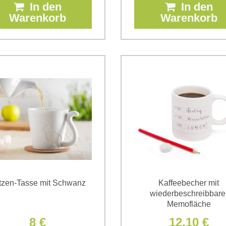
In den
In den
Warenkorb
Warenkorb
tzen-Tasse mit Schwanz
Kaffeebecher mit
wiederbeschreibbare
Memofläche
8 €
12,10 €