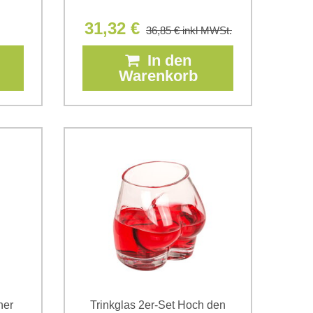
31,32 €
36,85 €
inkl MWSt.
In den
Warenkorb
ner
Trinkglas 2er-Set Hoch den