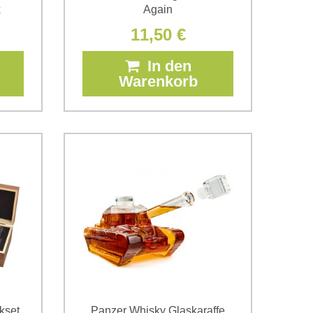
x
Again
11,50 €
In den
Warenkorb
kset
Panzer Whisky Glaskaraffe