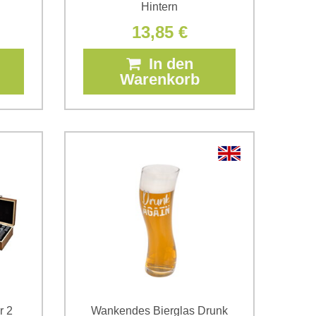
Hintern
13,85 €
In den
Warenkorb
r 2
Wankendes Bierglas Drunk