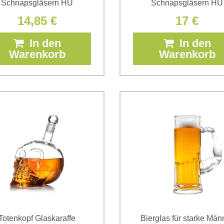
Schnapsgläsern HU
Schnapsgläsern HU
14,85 €
17 €
In den
In den
Warenkorb
Warenkorb
Totenkopf Glaskaraffe
Bierglas für starke Män