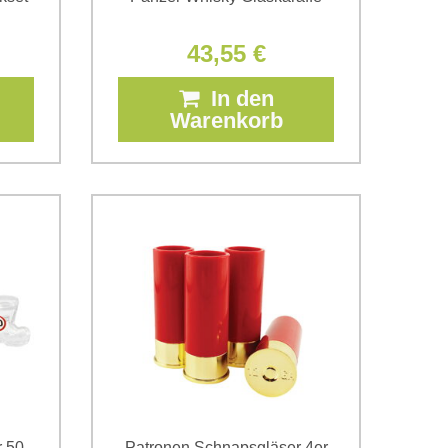
43,55 €
In den
Warenkorb
r 50-
Patronen Schnapsgläser 4er