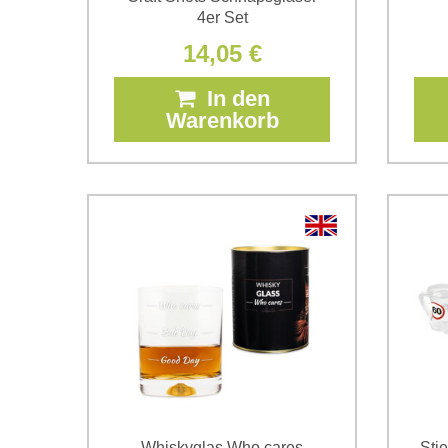
4er Set
14,05 €
In den
Warenkorb
Whiskyglas Who cares
Stie