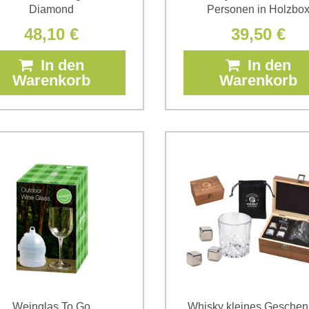
Diamond
Personen in Holzbo
48,10 €
39,50 €
In den
In den
Warenkorb
Warenkorb
Weinglas To Go
Whisky kleines Geschen