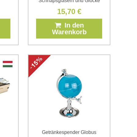
Schnapsgläsern und Glocke
15,70 €
In den
Warenkorb
Getränkespender Globus