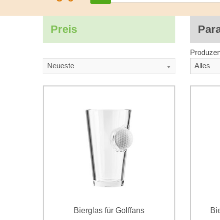
Preis
Par
Produzen
Neueste
Alles
Bierglas für Golffans
Bi