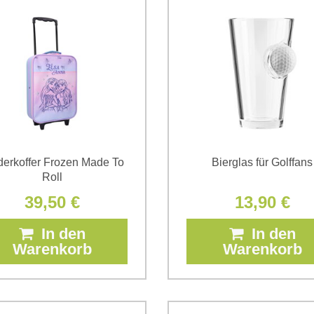
derkoffer Frozen Made To
Bierglas für Golffans
Roll
39,50 €
13,90 €
In den
In den
Warenkorb
Warenkorb