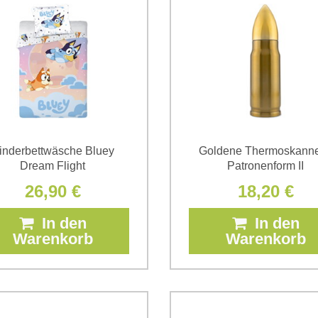
inderbettwäsche Bluey
Goldene Thermoskanne
Dream Flight
Patronenform II
26,90 €
18,20 €
In den
In den
Warenkorb
Warenkorb