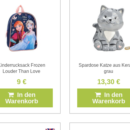
inderrucksack Frozen
Spardose Katze aus Ker
Louder Than Love
grau
9 €
13,30 €
In den
In den
Warenkorb
Warenkorb