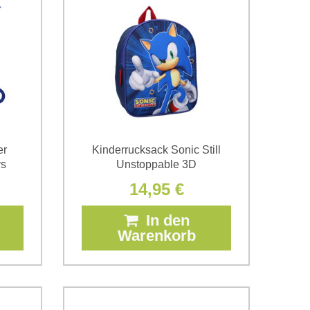
er
Kinderrucksack Sonic Still
ys
Unstoppable 3D
14,95 €
In den
Warenkorb