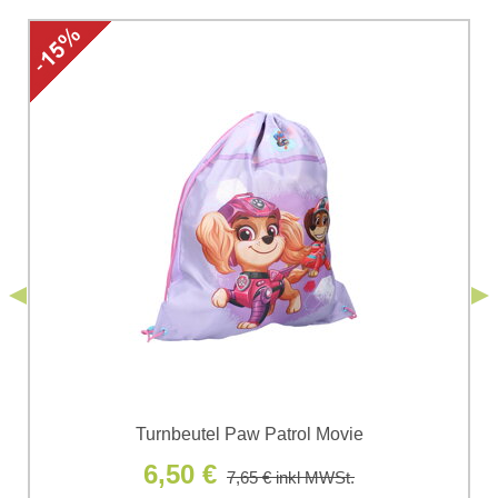
Ihre Frage zum Produkt:
Ich stimme der Verarbeitung der im Formular angegebenen
personenbezogenen Daten zum Zwecke der Absendung
einverstanden. Ich habe die
Datenschutzbedingungen
der Firma
*
(Erforderlich)
*
Bomba s.r.o. zur Kenntnis genommen.
Senden
*
(Erforderlich)
Senden
Turnbeutel Paw Patrol Movie
6,50 €
7,65 €
inkl MWSt.