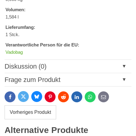
Volumen:
1,584 l
Lieferumfang:
1 Stck.
Verantwortliche Person für die EU:
Vadobag
Diskussion (0)
Neuer Kommentar
Frage zum Produkt
Titel:
Bluesky
Twitter
Facebook
Pinterest
Reddit
LinkedIn
WhatsApp
E-
mail
*
Name:
Vorheriges Produkt
*
Name:
*
Alternative Produkte
Ihre E-Mail:
*
Kommentar: