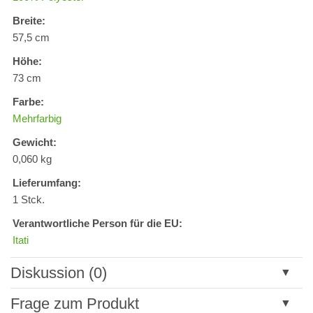
Breite:
57,5 cm
Höhe:
73 cm
Farbe:
Mehrfarbig
Gewicht:
0,060 kg
Lieferumfang:
1 Stck.
Verantwortliche Person für die EU:
Itati
Diskussion (0)
Neuer Kommentar
Frage zum Produkt