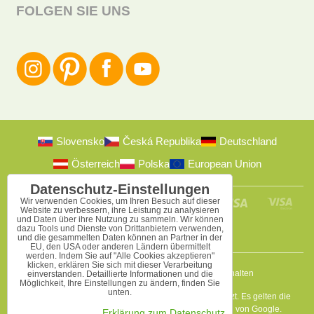
FOLGEN SIE UNS
Slovensko
Česká Republika
Deutschland
Österreich
Polska
European Union
Datenschutz-Einstellungen
Wir verwenden Cookies, um Ihren Besuch auf dieser
Website zu verbessern, ihre Leistung zu analysieren
und Daten über ihre Nutzung zu sammeln. Wir können
dazu Tools und Dienste von Drittanbietern verwenden,
und die gesammelten Daten können an Partner in der
EU, den USA oder anderen Ländern übermittelt
werden. Indem Sie auf "Alle Cookies akzeptieren"
klicken, erklären Sie sich mit dieser Verarbeitung
2009-2026 © Bomba s.r.o.
Alle Rechte vorbehalten
einverstanden. Detaillierte Informationen und die
Möglichkeit, Ihre Einstellungen zu ändern, finden Sie
unten.
Diese Seite ist durch reCAPTCHA und Google geschützt. Es gelten die
Datenschutzbestimmungen
a
Nutzungsbedingungen
von Google.
Erklärung zum Datenschutz