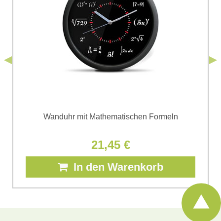
personenbezogenen Daten zum Zwecke der Absendung
einverstanden. Ich habe die
Datenschutzbedingungen
der Firma
*
(Erforderlich)
*
Bomba s.r.o. zur Kenntnis genommen.
Senden
*
(Erforderlich)
Senden
Wanduhr mit Mathematischen Formeln
21,45 €
In den Warenkorb