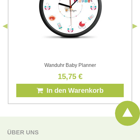
*
(Erforderlich)
*
Bomba s.r.o. zur Kenntnis genommen.
Senden
*
(Erforderlich)
Senden
Wanduhr Baby Planner
15,75 €
In den Warenkorb
ÜBER UNS