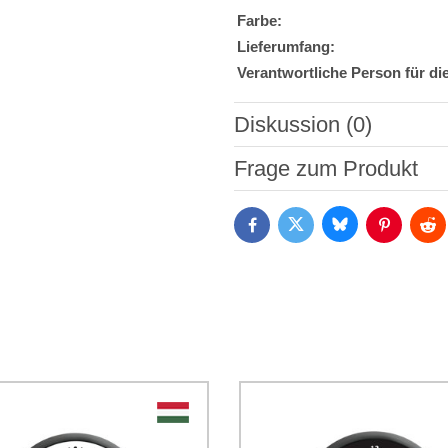
Farbe:
Lieferumfang:
Verantwortliche Person für di
Diskussion (0)
Neuer Kommentar
Frage zum Produkt
Bluesky
Twitter
Facebook
Pinterest
Red
Ich stimme der Verarbeitun
Daten zum Zwecke der Absendun
die
Datenschutzbedingungen
der
*
(Erforderlich)