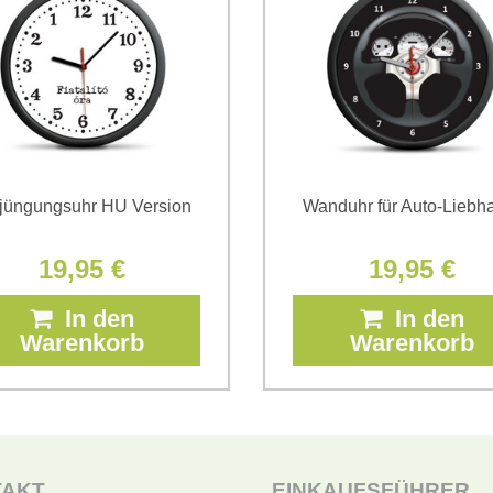
*
(Erforderlich)
jüngungsuhr HU Version
Wanduhr für Auto-Liebh
19,95 €
19,95 €
In den
In den
Warenkorb
Warenkorb
TAKT
EINKAUFSFÜHRER