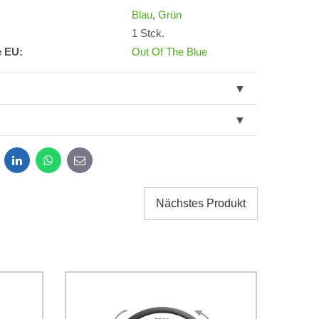
Blau
,
Grün
1 Stck.
e EU:
Out Of The Blue
dit
LinkedIn
WhatsApp
E-
mail
Nächstes Produkt
g der im Formular angegebenen personenbezogenen
g einverstanden. Ich habe
*
 Firma Bomba s.r.o. zur Kenntnis genommen.
Senden