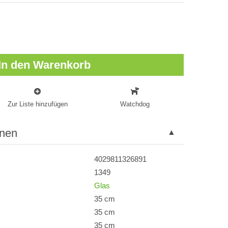
In den Warenkorb
Zur Liste hinzufügen
Watchdog
onen
4029811326891
1349
Glas
35 cm
35 cm
35 cm