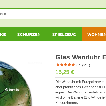
KE
SCHÜRZEN
SPIELZEUG
WOHNE
Glas Wanduhr 
5
/
5
(
29
x)
15,25 €
Die Wanduhr mit Europakarte ist e
aber praktisches Geschenk für 
eignet. Die Wanduhr besteht aus
wird ohne Batterie (1 x AA) geli
Kinderzimmer.