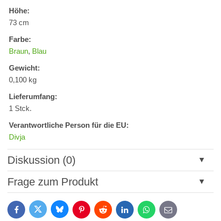
Höhe:
73 cm
Farbe:
Braun
,
Blau
Gewicht:
0,100 kg
Lieferumfang:
1 Stck.
Verantwortliche Person für die EU:
Divja
Diskussion (0)
Neuer Kommentar
Frage zum Produkt
Titel:
Bluesky
Twitter
Facebook
Pinterest
Reddit
LinkedIn
WhatsApp
E-
mail