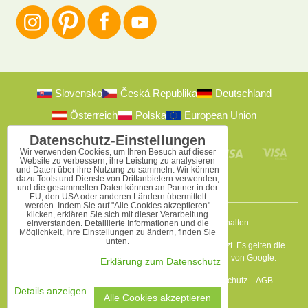
Slovensko
Česká Republika
Deutschland
Österreich
Polska
European Union
Datenschutz-Einstellungen
Wir verwenden Cookies, um Ihren Besuch auf dieser
Website zu verbessern, ihre Leistung zu analysieren
und Daten über ihre Nutzung zu sammeln. Wir können
dazu Tools und Dienste von Drittanbietern verwenden,
und die gesammelten Daten können an Partner in der
EU, den USA oder anderen Ländern übermittelt
werden. Indem Sie auf "Alle Cookies akzeptieren"
klicken, erklären Sie sich mit dieser Verarbeitung
2009-2026 © Bomba s.r.o.
Alle Rechte vorbehalten
einverstanden. Detaillierte Informationen und die
Möglichkeit, Ihre Einstellungen zu ändern, finden Sie
unten.
Diese Seite ist durch reCAPTCHA und Google geschützt. Es gelten die
Datenschutzbestimmungen
a
Nutzungsbedingungen
von Google.
Erklärung zum Datenschutz
Datenschutz-Einstellungen
Erklärung zum Datenschutz
AGB
Details anzeigen
Alle Cookies akzeptieren
Website erstellt mit:
BiznisWeb.sk