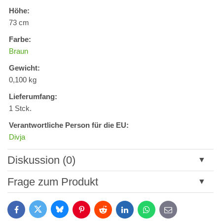
Höhe:
73 cm
Farbe:
Braun
Gewicht:
0,100 kg
Lieferumfang:
1 Stck.
Verantwortliche Person für die EU:
Divja
Diskussion (0)
Neuer Kommentar
Frage zum Produkt
Titel:
Bluesky
Twitter
Facebook
Pinterest
Reddit
LinkedIn
WhatsApp
E-
mail