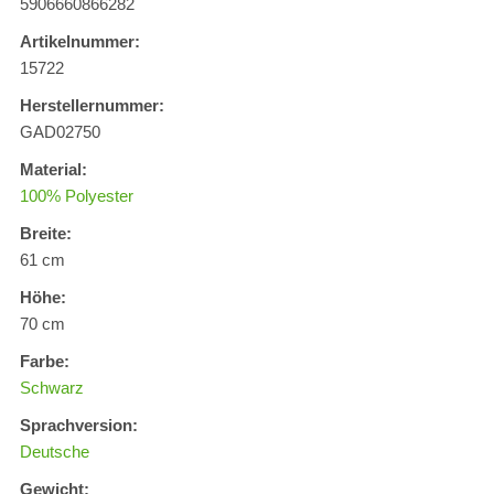
5906660866282
Artikelnummer:
15722
Herstellernummer:
GAD02750
Material:
100% Polyester
Breite:
61 cm
Höhe:
70 cm
Farbe:
Schwarz
Sprachversion:
Deutsche
Gewicht: