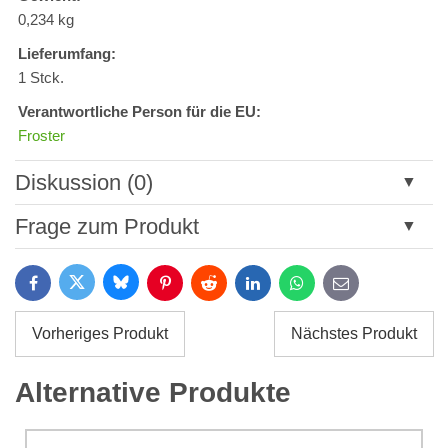
0,234 kg
Lieferumfang:
1 Stck.
Verantwortliche Person für die EU:
Froster
Diskussion (0)
Neuer Kommentar
Frage zum Produkt
Titel:
Bluesky
Twitter
Facebook
Pinterest
Reddit
LinkedIn
WhatsApp
E-
mail
*
Name:
Vorheriges Produkt
Nächstes Produkt
*
Name:
*
Alternative Produkte
Ihre E-Mail:
*
Kommentar: