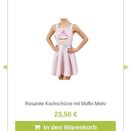
Ihre Frage zum Produkt:
Ich stimme der Verarbeitung der im Formular angegebenen
personenbezogenen Daten zum Zwecke der Absendung
einverstanden. Ich habe die
Datenschutzbedingungen
der Firma
*
(Erforderlich)
*
Bomba s.r.o. zur Kenntnis genommen.
Senden
*
(Erforderlich)
Senden
Rosarote Kochschürze mit Muffin Motiv
23,50 €
In den Warenkorb