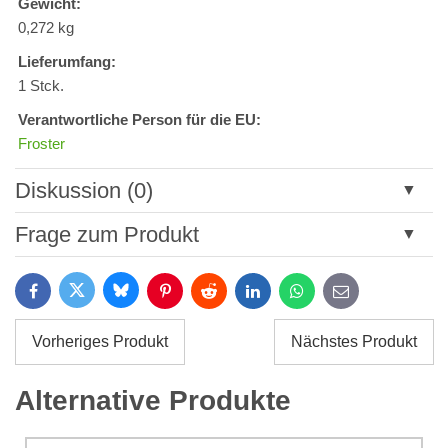
Gewicht:
0,272 kg
Lieferumfang:
1 Stck.
Verantwortliche Person für die EU:
Froster
Diskussion (0)
Neuer Kommentar
Frage zum Produkt
Titel:
Bluesky
Twitter
Facebook
Pinterest
Reddit
LinkedIn
WhatsApp
E-
mail
*
Name:
Vorheriges Produkt
Nächstes Produkt
*
Name:
*
Alternative Produkte
Ihre E-Mail:
*
Kommentar: