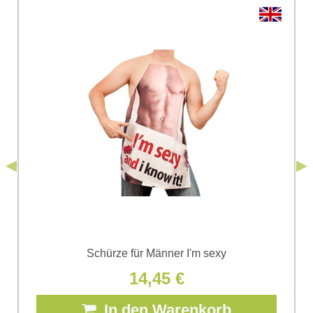
Ihre Frage zum Produkt:
Ich stimme der Verarbeitung der im Formular angegebenen
personenbezogenen Daten zum Zwecke der Absendung
einverstanden. Ich habe die
Datenschutzbedingungen
der Firma
*
(Erforderlich)
*
Bomba s.r.o. zur Kenntnis genommen.
Senden
*
(Erforderlich)
Senden
Schürze für Männer I'm sexy
14,45 €
In den Warenkorb