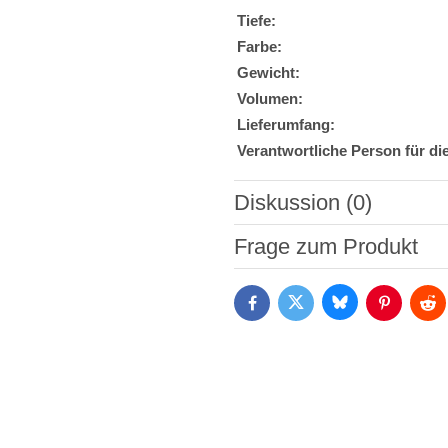
Tiefe:
Farbe:
Gewicht:
Volumen:
Lieferumfang:
Verantwortliche Person für di
Diskussion (0)
Neuer Kommentar
Frage zum Produkt
Bluesky
Twitter
Facebook
Pinterest
Red
Ich stimme der Verarbeitun