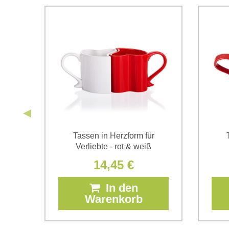
für
Tassen in Herzform für
Verliebte - rot & weiß
14,45 €
In den
Warenkorb