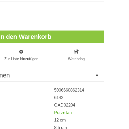
In den Warenkorb
Zur Liste hinzufügen
Watchdog
onen
5906660862314
6142
GAD02204
Porzellan
12 cm
8,5 cm