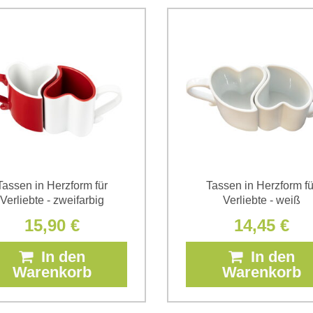
Daten zum Zwecke der Absendun
die
Datenschutzbedingungen
der
*
(Erforderlich)
*
(Erforderlich)
Tassen in Herzform für
Tassen in Herzform fü
Verliebte - zweifarbig
Verliebte - weiß
15,90 €
14,45 €
In den
In den
Warenkorb
Warenkorb