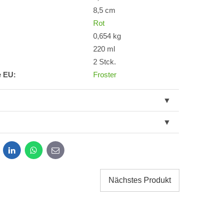
8,5 cm
Rot
0,654 kg
220 ml
2 Stck.
e EU:
Froster
dit
LinkedIn
WhatsApp
E-
mail
Nächstes Produkt
g der im Formular angegebenen personenbezogenen