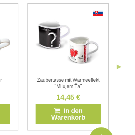
g einverstanden. Ich habe
*
 Firma Bomba s.r.o. zur Kenntnis genommen.
Senden
Senden
r
Zaubertasse mit Wärmeeffekt
"Milujem Ťa"
14,45 €
In den
Warenkorb