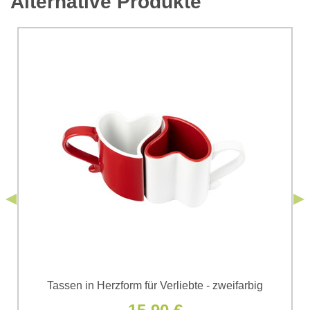
Alternative Produkte
*
Kommentar:
Ihre Frage zum Produkt:
Ich stimme der Verarbeitung der im Formular angegebenen
personenbezogenen Daten zum Zwecke der Absendung
einverstanden. Ich habe die
Datenschutzbedingungen
der Firma
*
(Erforderlich)
*
Bomba s.r.o. zur Kenntnis genommen.
Senden
*
(Erforderlich)
Senden
Tassen in Herzform für Verliebte - zweifarbig