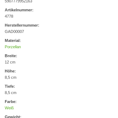
5907779952163
Artikelnummer:
4778
Herstellernummer:
GAD00007
Material:
Porzellan
Breite:
12 cm
Höhe:
8,5 cm
Tiefe:
8,5 cm
Farbe:
Weiß
Gewicht: