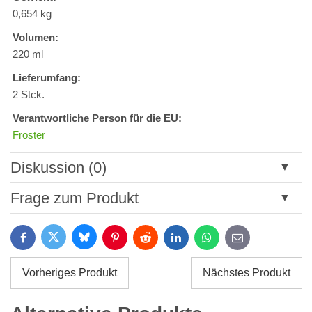
0,654 kg
Volumen:
220 ml
Lieferumfang:
2 Stck.
Verantwortliche Person für die EU:
Froster
Diskussion (0)
Neuer Kommentar
Frage zum Produkt
Titel:
Bluesky
Twitter
Facebook
Pinterest
Reddit
LinkedIn
WhatsApp
E-
mail
*
Name:
Vorheriges Produkt
Nächstes Produkt
*
Name:
*
Ihre E-Mail: