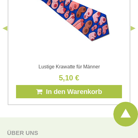
einverstanden. Ich habe die
Datenschutzbedingungen
der Firma
*
(Erforderlich)
*
Bomba s.r.o. zur Kenntnis genommen.
Senden
*
(Erforderlich)
Senden
Lustige Krawatte für Männer
5,10 €
In den Warenkorb
ÜBER UNS