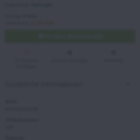
Lagerstatus:
Auf Lager
Vorrätig:
4
Stck.
Liefertermin:
13.08.2026
In den Warenkorb
Zu Favoriten
Zur Liste hinzufügen
Watchdog
hinzufügen
Zusätzliche Informationen
EAN:
8592539192698
Artikelnummer:
485
Material: