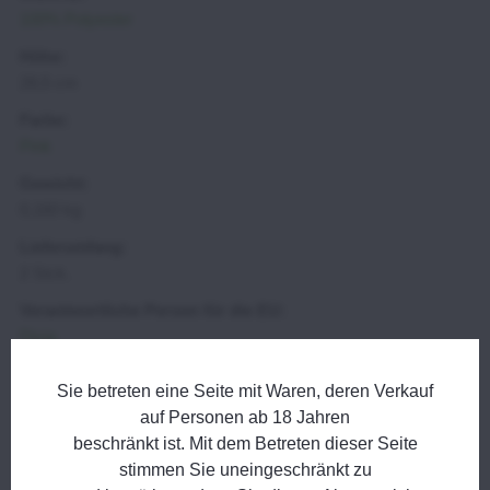
100% Polyester
Höhe:
28,5 cm
Farbe:
Pink
Gewicht:
0,160 kg
Lieferumfang:
2 Stck.
Verantwortliche Person für die EU:
Divja
Diskussion (0)
Sie betreten eine Seite mit Waren, deren Verkauf
auf Personen ab 18 Jahren
Neuer Kommentar
Frage zum Produkt
beschränkt ist. Mit dem Betreten dieser Seite
stimmen Sie uneingeschränkt zu
Titel: