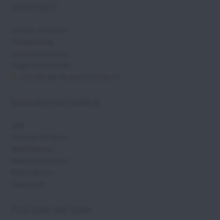
KONTAKT
Kontakte / Impressum
Kontaktformular
Unsere Online-Shops
Fragen und Antworten
+421 948 300 786 (9:00-14:00 Mo-Fr)
EINKAUFSFÜHRER
AGB
Zahlungen für Waren
Warenlieferung
Widerruf des Vertrags
Reklamationen
Datenschutz
FOLGEN SIE UNS