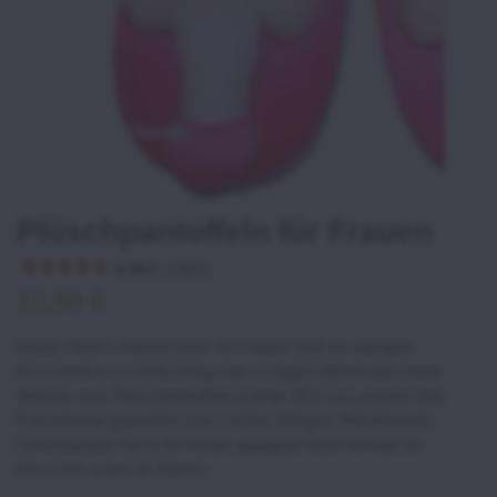
Plüschpantoffeln für Frauen
4.96
/
5
(
140
x)
12,90 €
Diese Plüsch-Hausschuhe für Frauen sind ein witziges
Geschenk zum Geburtstag oder Junggesellinnenabschied.
Weiche rosa Plüschpantoffeln (Länge 28,5 cm) werden Ihre
Freundinnen garantiert zum Lachen bringen. Warnhinweis:
Scherzartikel! Nicht für Kinder geeignet! Kein Verkauf an
Personen unter 18 Jahren.