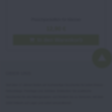
Plüschpantoffeln für Männer
12,90 €
In den Warenkorb
ÜBER UNS
Seit über 17 Jahren bieten wir hochwertige Geschenke für jeden Anlass -
Geburtstage, Feiertage und Jubiläen. Entdecken Sie praktische
Geschenke für alle Altersgruppen, von Kindern bis zu Senioren, mit über
2000 Artikeln auf Lager und sofort versandbereit.