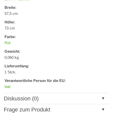
Breite:
57,5 cm
Höhe:
73 cm
Farbe:
Rot
Gewicht:
0,060 kg
Lieferumfang:
1 Stck.
Verantwortliche Person für die EU:
Itati
Diskussion (0)
Neuer Kommentar
Frage zum Produkt