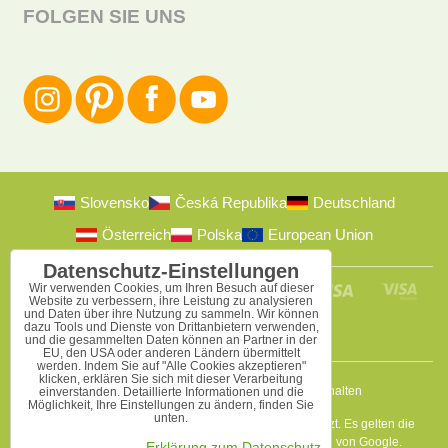
FOLGEN SIE UNS
Slovensko
Česká Republika
Deutschland
Österreich
Polska
European Union
Datenschutz-Einstellungen
Wir verwenden Cookies, um Ihren Besuch auf dieser
Website zu verbessern, ihre Leistung zu analysieren
und Daten über ihre Nutzung zu sammeln. Wir können
dazu Tools und Dienste von Drittanbietern verwenden,
und die gesammelten Daten können an Partner in der
EU, den USA oder anderen Ländern übermittelt
werden. Indem Sie auf "Alle Cookies akzeptieren"
klicken, erklären Sie sich mit dieser Verarbeitung
2009-2026 © Bomba s.r.o.
Alle Rechte vorbehalten
einverstanden. Detaillierte Informationen und die
Möglichkeit, Ihre Einstellungen zu ändern, finden Sie
unten.
Diese Seite ist durch reCAPTCHA und Google geschützt. Es gelten die
Datenschutzbestimmungen
a
Nutzungsbedingungen
von Google.
Erklärung zum Datenschutz