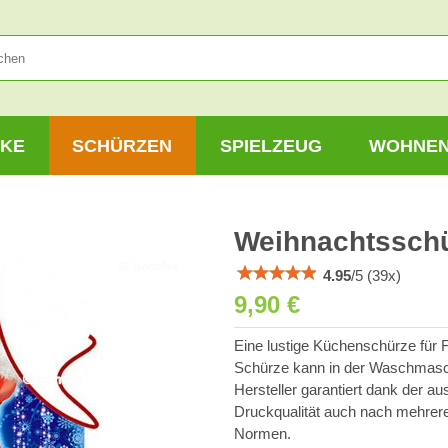
KE
SCHÜRZEN
SPIELZEUG
WOHNE
Weihnachtsschü
4.95
/
5
(
39
x)
9,90 €
Eine lustige Küchenschürze für 
Schürze kann in der Waschmasc
Hersteller garantiert dank der a
Druckqualität auch nach mehrer
Normen.