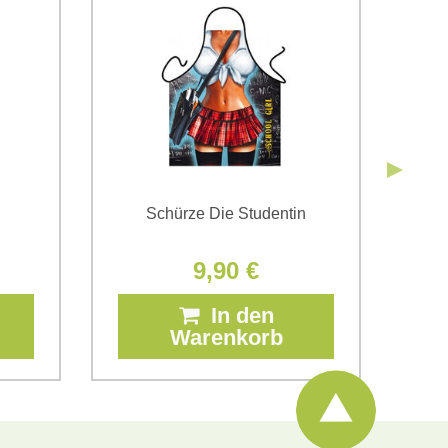
Senden
Senden
Schürze Die Studentin
Sc
9,90 €
In den
Warenkorb