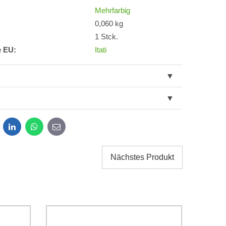
Mehrfarbig
0,060 kg
1 Stck.
e EU:
Itati
dit
LinkedIn
WhatsApp
E-
mail
Nächstes Produkt
g der im Formular angegebenen personenbezogenen
g einverstanden. Ich habe
*
 Firma Bomba s.r.o. zur Kenntnis genommen.