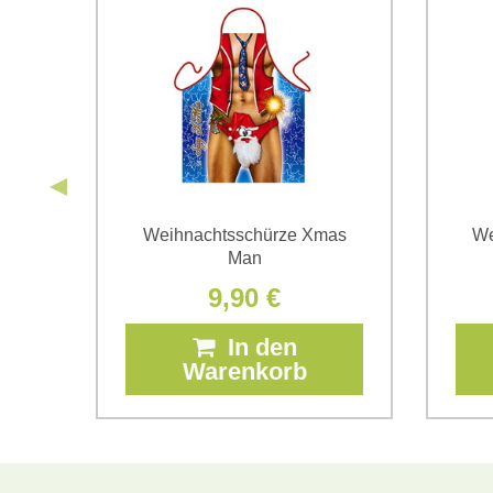
man
Weihnachtsschürze Xmas
We
Man
9,90 €
In den
Warenkorb