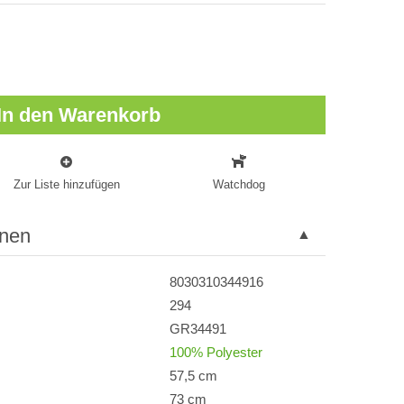
In den Warenkorb
Zur Liste hinzufügen
Watchdog
onen
8030310344916
294
GR34491
100% Polyester
57,5 cm
73 cm