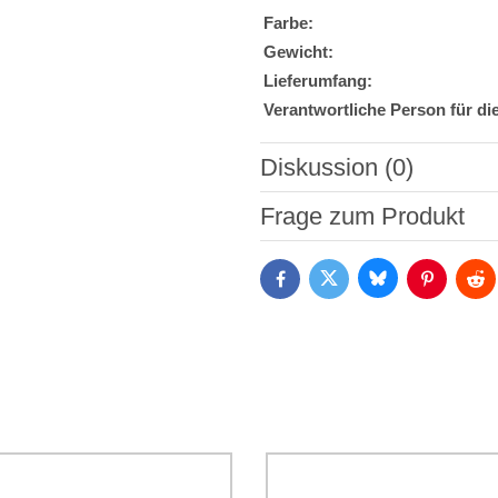
Farbe:
Gewicht:
Lieferumfang:
Verantwortliche Person für di
Diskussion (0)
Neuer Kommentar
Frage zum Produkt
Bluesky
Twitter
Facebook
Pinterest
Red
Ich stimme der Verarbeitun
Daten zum Zwecke der Absendun
die
Datenschutzbedingungen
der
*