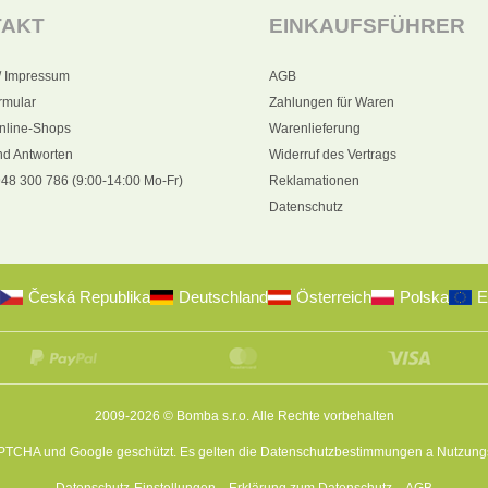
TAKT
EINKAUFSFÜHRER
/ Impressum
AGB
rmular
Zahlungen für Waren
nline-Shops
Warenlieferung
nd Antworten
Widerruf des Vertrags
48 300 786 (9:00-14:00 Mo-Fr)
Reklamationen
Datenschutz
Česká Republika
Deutschland
Österreich
Polska
E
2009-2026 © Bomba s.r.o.
Alle Rechte vorbehalten
APTCHA und Google geschützt. Es gelten die
Datenschutzbestimmungen
a
Nutzung
Datenschutz-Einstellungen
Erklärung zum Datenschutz
AGB