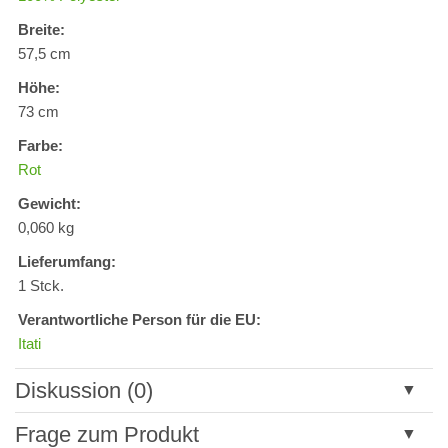
Breite:
57,5 cm
Höhe:
73 cm
Farbe:
Rot
Gewicht:
0,060 kg
Lieferumfang:
1 Stck.
Verantwortliche Person für die EU:
Itati
Diskussion (0)
Neuer Kommentar
Frage zum Produkt