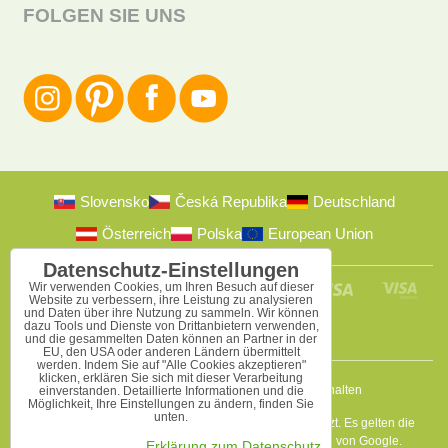
FOLGEN SIE UNS
Slovensko
Česká Republika
Deutschland
Österreich
Polska
European Union
Datenschutz-Einstellungen
Wir verwenden Cookies, um Ihren Besuch auf dieser
Website zu verbessern, ihre Leistung zu analysieren
und Daten über ihre Nutzung zu sammeln. Wir können
dazu Tools und Dienste von Drittanbietern verwenden,
und die gesammelten Daten können an Partner in der
EU, den USA oder anderen Ländern übermittelt
werden. Indem Sie auf "Alle Cookies akzeptieren"
klicken, erklären Sie sich mit dieser Verarbeitung
2009-2026 © Bomba s.r.o.
Alle Rechte vorbehalten
einverstanden. Detaillierte Informationen und die
Möglichkeit, Ihre Einstellungen zu ändern, finden Sie
unten.
Diese Seite ist durch reCAPTCHA und Google geschützt. Es gelten die
Datenschutzbestimmungen
a
Nutzungsbedingungen
von Google.
Erklärung zum Datenschutz