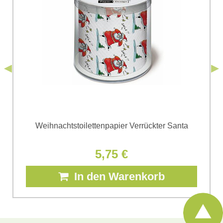
personenbezogenen Daten zum Zwecke der Absendung
einverstanden. Ich habe die
Datenschutzbedingungen
der Firma
*
(Erforderlich)
*
Bomba s.r.o. zur Kenntnis genommen.
Senden
*
(Erforderlich)
Senden
Weihnachtstoilettenpapier Verrückter Santa
5,75 €
In den Warenkorb