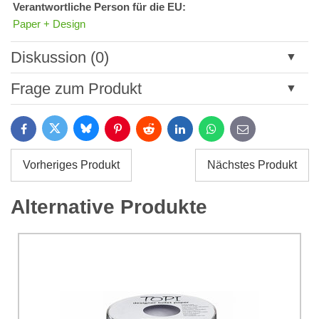
Verantwortliche Person für die EU:
Paper + Design
Diskussion (0)
Neuer Kommentar
Frage zum Produkt
Titel:
Bluesky
Twitter
Facebook
Pinterest
Reddit
LinkedIn
WhatsApp
E-
mail
*
Name:
Vorheriges Produkt
Nächstes Produkt
*
Name:
*
Alternative Produkte
Ihre E-Mail:
*
Kommentar:
Ihre Frage zum Produkt:
Ich stimme der Verarbeitung der im Formular angegebenen