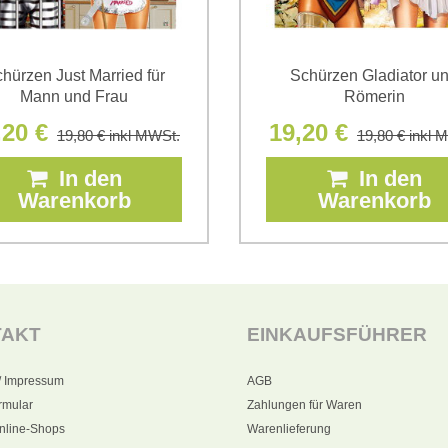
hürzen Just Married für
Schürzen Gladiator u
Mann und Frau
Römerin
,20 €
19,20 €
19,80 €
inkl MWSt.
19,80 €
inkl 
In den
In den
Warenkorb
Warenkorb
TAKT
EINKAUFSFÜHRER
/ Impressum
AGB
rmular
Zahlungen für Waren
nline-Shops
Warenlieferung