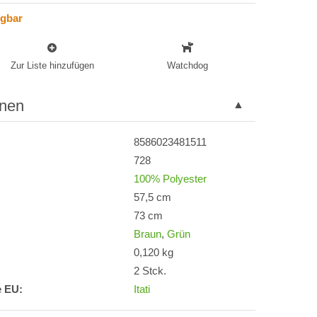
ügbar
Zur Liste hinzufügen
Watchdog
onen
8586023481511
728
100% Polyester
57,5 cm
73 cm
Braun
,
Grün
0,120 kg
2 Stck.
e EU:
Itati