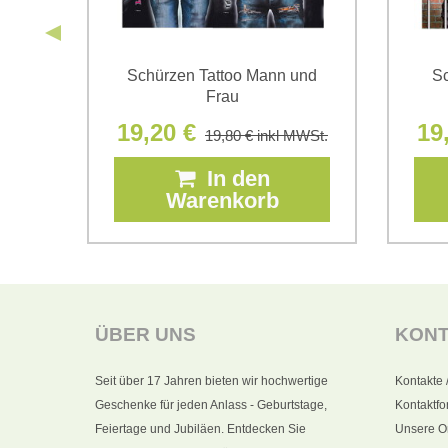
lina
Schürzen Tattoo Mann und
Sc
Frau
19,20 €
19
19,80 €
inkl MWSt.
In den
Warenkorb
WSt.
ÜBER UNS
KON
Seit über 17 Jahren bieten wir hochwertige
Kontakte 
Geschenke für jeden Anlass - Geburtstage,
Kontaktfo
Feiertage und Jubiläen. Entdecken Sie
Unsere O