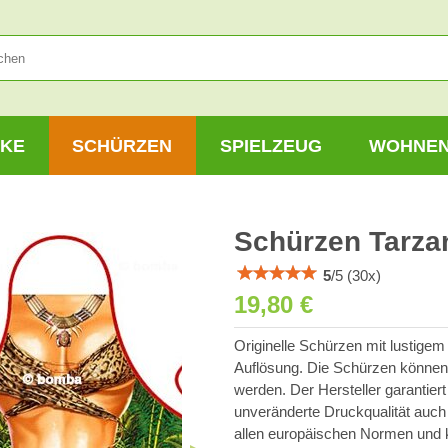
KE
SCHÜRZEN
SPIELZEUG
WOHNE
Schürzen Tarza
5
/
5
(
30
x)
19,80 €
Originelle Schürzen mit lustigem
Auflösung. Die Schürzen können
werden. Der Hersteller garantier
unveränderte Druckqualität auc
allen europäischen Normen und 