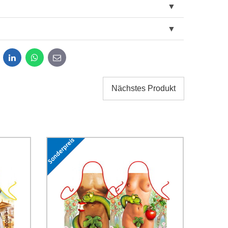
dit
LinkedIn
WhatsApp
E-
mail
Nächstes Produkt
g der im Formular angegebenen personenbezogenen
g einverstanden. Ich habe
*
 Firma Bomba s.r.o. zur Kenntnis genommen.
Senden
Senden