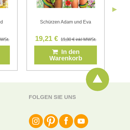
nd
Schürzen Adam und Eva
Sch
19,21 €
19
MWSt.
19,80 €
inkl MWSt.
In den
Warenkorb
FOLGEN SIE UNS