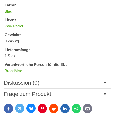
Farbe:
Blau
Lizenz:
Paw Patrol
Gewicht:
0,245 kg
Lieferumfang:
1 Stck.
Verantwortliche Person für die EU:
BrandMac
Diskussion (0)
Neuer Kommentar
Frage zum Produkt
Titel:
Bluesky
Twitter
Facebook
Pinterest
Reddit
LinkedIn
WhatsApp
E-
mail