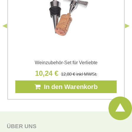
*
(Erforderlich)
*
Bomba s.r.o. zur Kenntnis genommen.
Senden
*
(Erforderlich)
Senden
Weinzubehör-Set für Verliebte
10,24 €
12,80 €
inkl MWSt.
In den Warenkorb
ÜBER UNS