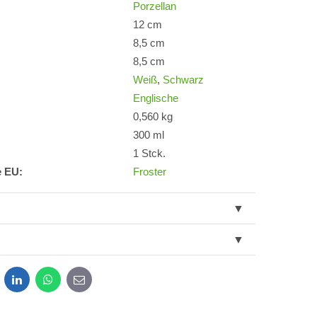
Porzellan
12 cm
8,5 cm
8,5 cm
Weiß
,
Schwarz
Englische
0,560 kg
300 ml
1 Stck.
e EU:
Froster
dit
LinkedIn
WhatsApp
E-
mail