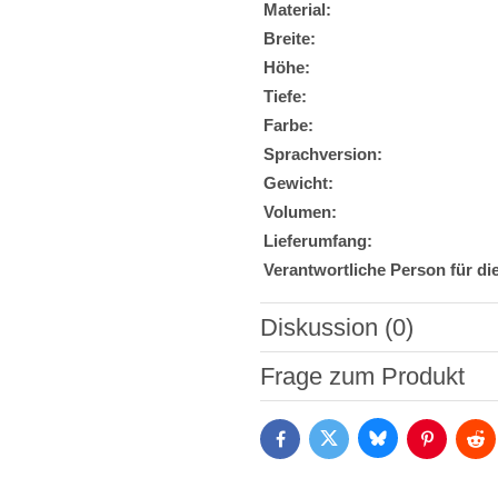
Material:
Breite:
Höhe:
Tiefe:
Farbe:
Sprachversion:
Gewicht:
Volumen:
Lieferumfang:
Verantwortliche Person für di
Diskussion (0)
Neuer Kommentar
Frage zum Produkt
Bluesky
Twitter
Facebook
Pinterest
Red