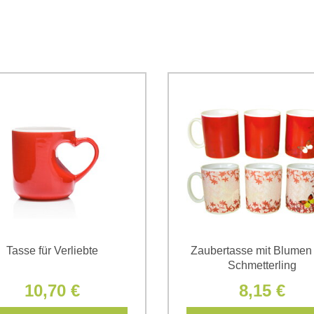
Ich stimme der Verarbeitun
Daten zum Zwecke der Absendun
die
Datenschutzbedingungen
der
*
(Erforderlich)
*
(Erforderlich)
Tasse für Verliebte
Zaubertasse mit Blumen
Schmetterling
10,70 €
8,15 €