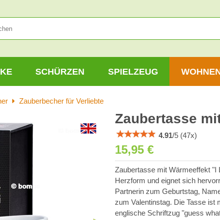
KE
SCHÜRZEN
SPIELZEUG
WOHNE
her
Zauberbecher für Verliebte
Zaubertasse mit
4.91
/
5
(
47
x)
15,95 €
Zaubertasse mit Wärmeeffekt "I 
Herzform und eignet sich hervor
Partnerin zum Geburtstag, Name
zum Valentinstag. Die Tasse ist
englische Schriftzug "guess wha