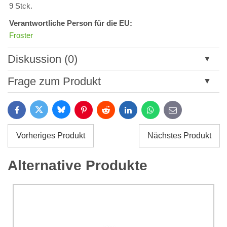
9 Stck.
Verantwortliche Person für die EU:
Froster
Diskussion (0)
Neuer Kommentar
Frage zum Produkt
Titel:
Bluesky
Twitter
Facebook
Pinterest
Reddit
LinkedIn
WhatsApp
E-
mail
*
Name:
Vorheriges Produkt
Nächstes Produkt
*
Name:
*
Alternative Produkte
Ihre E-Mail:
*
Kommentar:
Ihre Frage zum Produkt: