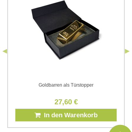
Ich stimme der Verarbeitung der im Formular angegebenen
personenbezogenen Daten zum Zwecke der Absendung
einverstanden. Ich habe die
Datenschutzbedingungen
der Firma
*
(Erforderlich)
*
Bomba s.r.o. zur Kenntnis genommen.
Senden
*
(Erforderlich)
Senden
Goldbarren als Türstopper
27,60 €
In den Warenkorb