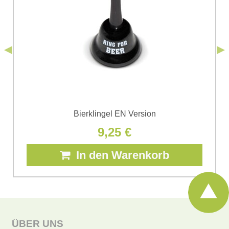
einverstanden. Ich habe die
Datenschutzbedingungen
der Firma
*
(Erforderlich)
*
Bomba s.r.o. zur Kenntnis genommen.
Senden
*
(Erforderlich)
Senden
Bierklingel EN Version
9,25 €
In den Warenkorb
ÜBER UNS