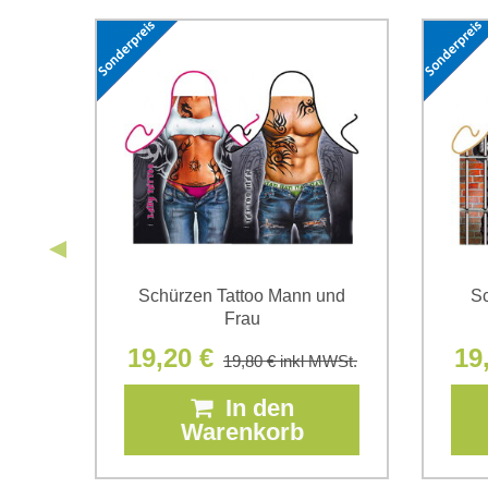
nd
Schürzen Tattoo Mann und
Sc
Frau
19,20 €
19
19,80 €
inkl MWSt.
In den
Warenkorb
WSt.