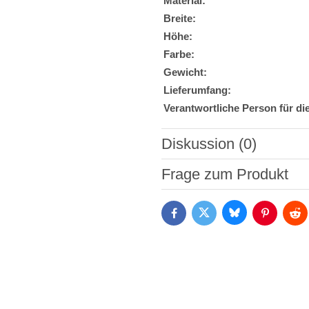
Material:
Breite:
Höhe:
Farbe:
Gewicht:
Lieferumfang:
Verantwortliche Person für di
Diskussion (0)
Neuer Kommentar
Frage zum Produkt
Bluesky
Twitter
Facebook
Pinterest
Red