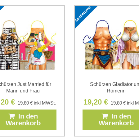
Ich stimme der Verarbeitun
Daten zum Zwecke der Absendun
die
Datenschutzbedingungen
der
*
(Erforderlich)
*
(Erforderlich)
hürzen Just Married für
Schürzen Gladiator u
Mann und Frau
Römerin
,20 €
19,20 €
19,80 €
inkl MWSt.
19,80 €
inkl 
In den
In den
Warenkorb
Warenkorb