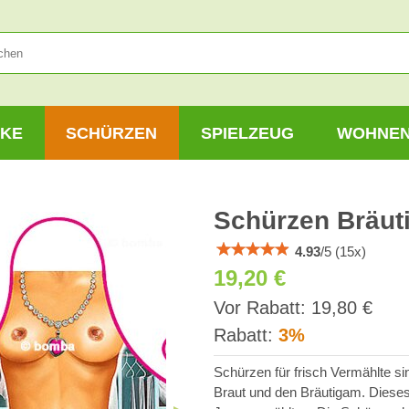
KE
SCHÜRZEN
SPIELZEUG
WOHNE
Schürzen Bräut
4.93
/
5
(
15
x)
19,20 €
inkl
Vor Rabatt:
19,80 €
MWS
Rabatt:
3%
Schürzen für frisch Vermählte si
Braut und den Bräutigam. Dieses 