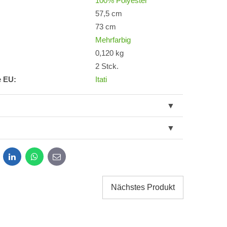
100% Polyester
57,5 cm
73 cm
Mehrfarbig
0,120 kg
2 Stck.
e EU:
Itati
dit
LinkedIn
WhatsApp
E-
mail
Nächstes Produkt