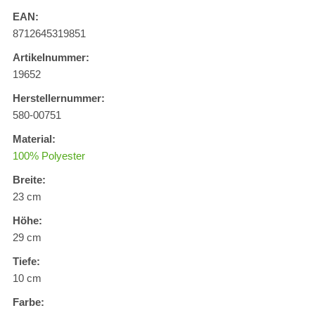
EAN:
8712645319851
Artikelnummer:
19652
Herstellernummer:
580-00751
Material:
100% Polyester
Breite:
23 cm
Höhe:
29 cm
Tiefe:
10 cm
Farbe: