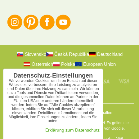
Slovensko
Česká Republika
Deutschland
Österreich
Polska
European Union
Datenschutz-Einstellungen
Wir verwenden Cookies, um Ihren Besuch auf dieser
Website zu verbessern, ihre Leistung zu analysieren
und Daten über ihre Nutzung zu sammeln. Wir können
dazu Tools und Dienste von Drittanbietern verwenden,
und die gesammelten Daten können an Partner in der
EU, den USA oder anderen Ländern übermittelt
werden. Indem Sie auf "Alle Cookies akzeptieren"
klicken, erklären Sie sich mit dieser Verarbeitung
2009-2026 © Bomba s.r.o.
Alle Rechte vorbehalten
einverstanden. Detaillierte Informationen und die
Möglichkeit, Ihre Einstellungen zu ändern, finden Sie
unten.
Diese Seite ist durch reCAPTCHA und Google geschützt. Es gelten die
Datenschutzbestimmungen
a
Nutzungsbedingungen
von Google.
Erklärung zum Datenschutz
Datenschutz-Einstellungen
Erklärung zum Datenschutz
AGB