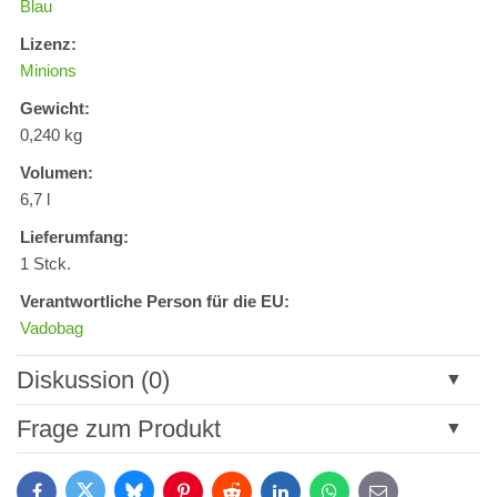
Blau
Lizenz:
Minions
Gewicht:
0,240 kg
Volumen:
6,7 l
Lieferumfang:
1 Stck.
Verantwortliche Person für die EU:
Vadobag
Diskussion (0)
Neuer Kommentar
Frage zum Produkt
Titel:
Bluesky
Twitter
Facebook
Pinterest
Reddit
LinkedIn
WhatsApp
E-