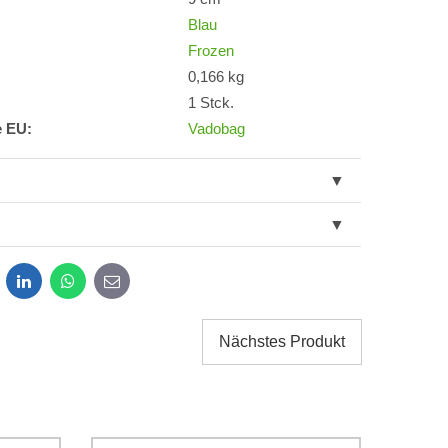
Blau
Frozen
0,166 kg
1 Stck.
e EU:
Vadobag
dit
LinkedIn
WhatsApp
E-
mail
Nächstes Produkt
g der im Formular angegebenen personenbezogenen
g einverstanden. Ich habe