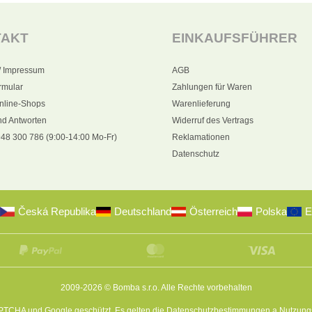
TAKT
EINKAUFSFÜHRER
/ Impressum
AGB
rmular
Zahlungen für Waren
nline-Shops
Warenlieferung
nd Antworten
Widerruf des Vertrags
48 300 786 (9:00-14:00 Mo-Fr)
Reklamationen
Datenschutz
Česká Republika
Deutschland
Österreich
Polska
E
2009-2026 © Bomba s.r.o.
Alle Rechte vorbehalten
APTCHA und Google geschützt. Es gelten die
Datenschutzbestimmungen
a
Nutzung