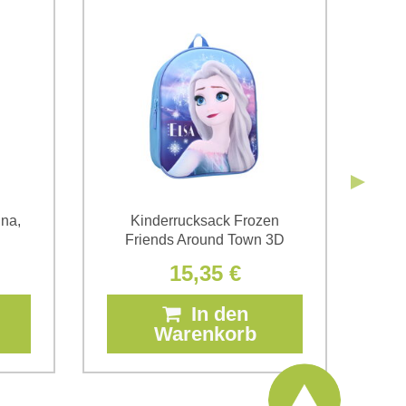
*
 Firma Bomba s.r.o. zur Kenntnis genommen.
Senden
Senden
na,
Kinderrucksack Frozen
Kin
Friends Around Town 3D
15,35 €
In den
Warenkorb