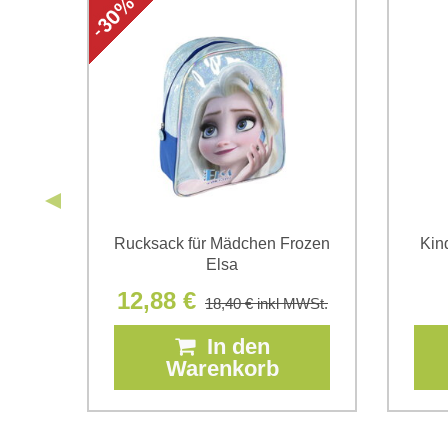
y
Rucksack für Mädchen Frozen
Kin
r
Elsa
12,88 €
18,40 €
inkl MWSt.
In den
Warenkorb