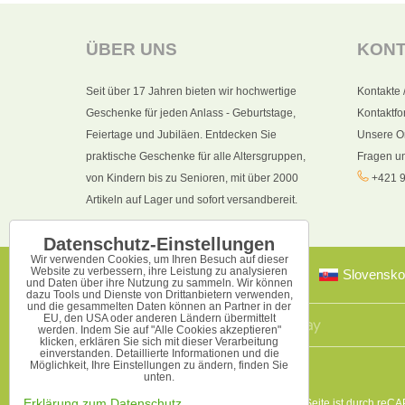
ÜBER UNS
KON
Seit über 17 Jahren bieten wir hochwertige
Kontakte 
Geschenke für jeden Anlass - Geburtstage,
Kontaktfo
Feiertage und Jubiläen. Entdecken Sie
Unsere O
praktische Geschenke für alle Altersgruppen,
Fragen u
von Kindern bis zu Senioren, mit über 2000
+421 9
Artikeln auf Lager und sofort versandbereit.
Datenschutz-Einstellungen
Wir verwenden Cookies, um Ihren Besuch auf dieser
Website zu verbessern, ihre Leistung zu analysieren
Slovensko
und Daten über ihre Nutzung zu sammeln. Wir können
dazu Tools und Dienste von Drittanbietern verwenden,
und die gesammelten Daten können an Partner in der
EU, den USA oder anderen Ländern übermittelt
werden. Indem Sie auf "Alle Cookies akzeptieren"
klicken, erklären Sie sich mit dieser Verarbeitung
einverstanden. Detaillierte Informationen und die
Möglichkeit, Ihre Einstellungen zu ändern, finden Sie
unten.
Diese Seite ist durch reC
Erklärung zum Datenschutz