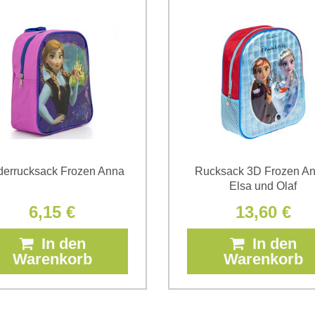
die
Datenschutzbedingungen
der
*
(Erforderlich)
*
(Erforderlich)
derrucksack Frozen Anna
Rucksack 3D Frozen An
Elsa und Olaf
6,15 €
13,60 €
In den
In den
Warenkorb
Warenkorb