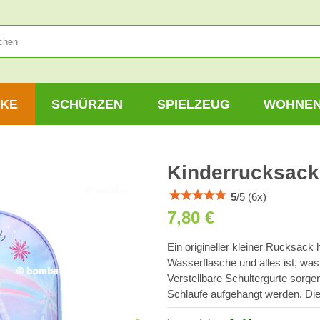
KE
SCHÜRZEN
SPIELZEUG
WOHNE
Kinderrucksack 
5
/
5
(
6
x)
7,80 €
Ein origineller kleiner Rucksack 
Wasserflasche und alles ist, was
Verstellbare Schultergurte sorg
Schlaufe aufgehängt werden. Di