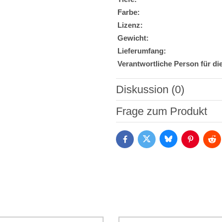
Farbe:
Lizenz:
Gewicht:
Lieferumfang:
Verantwortliche Person für di
Diskussion (0)
Neuer Kommentar
Frage zum Produkt
Bluesky
Twitter
Facebook
Pinterest
Red
Ich stimme der Verarbeitun
Daten zum Zwecke der Absendun