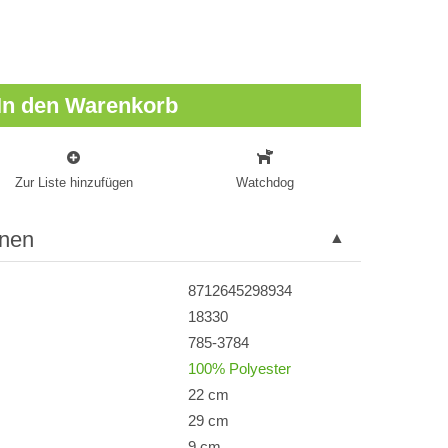
In den Warenkorb
Zur Liste hinzufügen
Watchdog
onen
8712645298934
18330
785-3784
100% Polyester
22 cm
29 cm
9 cm