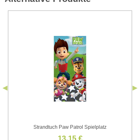
*
Kommentar:
Ihre Frage zum Produkt:
Ich stimme der Verarbeitung der im Formular angegebenen
personenbezogenen Daten zum Zwecke der Absendung
einverstanden. Ich habe die
Datenschutzbedingungen
der Firma
*
(Erforderlich)
*
Bomba s.r.o. zur Kenntnis genommen.
Senden
*
(Erforderlich)
Senden
Strandtuch Paw Patrol Spielplatz
13,15 €