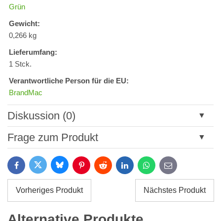
Grün
Gewicht:
0,266 kg
Lieferumfang:
1 Stck.
Verantwortliche Person für die EU:
BrandMac
Diskussion (0)
Neuer Kommentar
Frage zum Produkt
Titel:
Bluesky
Twitter
Facebook
Pinterest
Reddit
LinkedIn
WhatsApp
E-
mail
*
Name:
Vorheriges Produkt
Nächstes Produkt
*
Name:
*
Alternative Produkte
Ihre E-Mail: