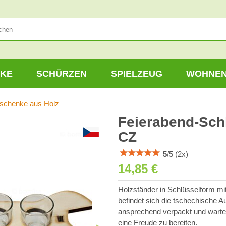
KE
SCHÜRZEN
SPIELZEUG
WOHNE
schenke aus Holz
Feierabend-Sch
CZ
5
/
5
(
2
x)
14,85 €
Holzständer in Schlüsselform mi
befindet sich die tschechische Au
ansprechend verpackt und wartet
eine Freude zu bereiten.