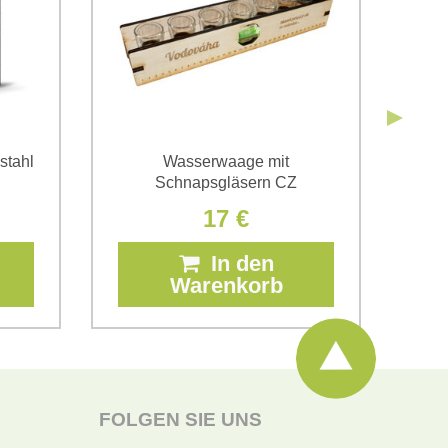
stahl
Wasserwaage mit
Hol
Schnapsgläsern CZ
17 €
In den
Warenkorb
FOLGEN SIE UNS