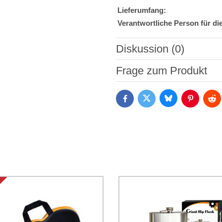
Lieferumfang:
Verantwortliche Person für di
Diskussion (0)
Neuer Kommentar
Frage zum Produkt
Bluesky
Twitter
Facebook
Pinterest
Red
Ich stimme der Verarbeitun
Daten zum Zwecke der Absendun
die
Datenschutzbedingungen
der
*
(Erforderlich)
*
(Erforderlich)