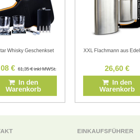
tar Whisky Geschenkset
XXL Flachmann aus Edel
,08 €
26,60 €
61,35 €
inkl MWSt.
In den
In den
Warenkorb
Warenkorb
TAKT
EINKAUFSFÜHRER