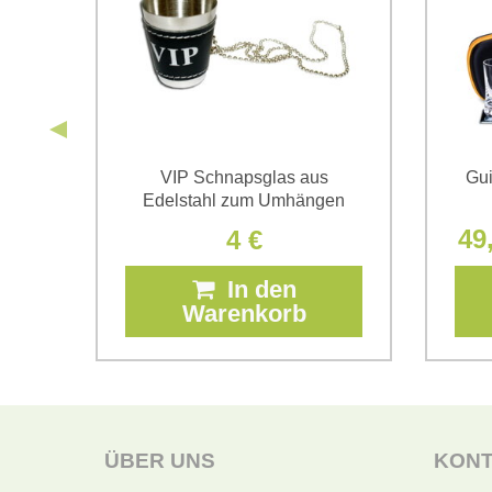
ocke
VIP Schnapsglas aus
Gui
Edelstahl zum Umhängen
49
4 €
In den
Warenkorb
ÜBER UNS
KON