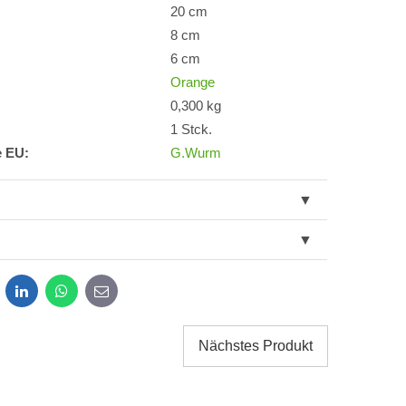
20 cm
8 cm
6 cm
Orange
0,300 kg
1 Stck.
e EU:
G.Wurm
dit
LinkedIn
WhatsApp
E-
mail
Nächstes Produkt