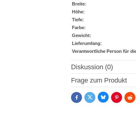
Breite:
Höhe:
Tiefe:
Farbe:
Gewicht:
Lieferumfang:
Verantwortliche Person für di
Diskussion (0)
Neuer Kommentar
Frage zum Produkt
Bluesky
Twitter
Facebook
Pinterest
Red