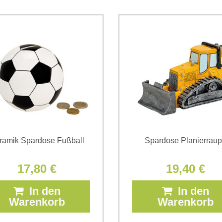
Ich stimme der Verarbeitun
Daten zum Zwecke der Absendun
die
Datenschutzbedingungen
der
*
(Erforderlich)
*
(Erforderlich)
ramik Spardose Fußball
Spardose Planierrau
17,80 €
19,40 €
In den
In den
Warenkorb
Warenkorb