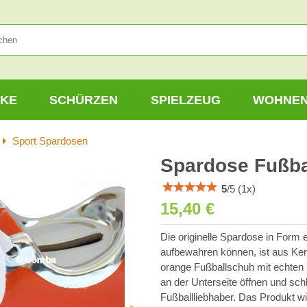
KE
SCHÜRZEN
SPIELZEUG
WOHNE
Sport Spardosen
Spardose Fußba
5
/
5
(
1
x)
15,40 €
Die originelle Spardose in Form 
aufbewahren können, ist aus Ker
orange Fußballschuh mit echten
an der Unterseite öffnen und sc
Fußballliebhaber. Das Produkt wir