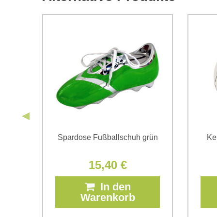
ll
Spardose Fußballschuh grün
Ke
15,40 €
In den
Warenkorb