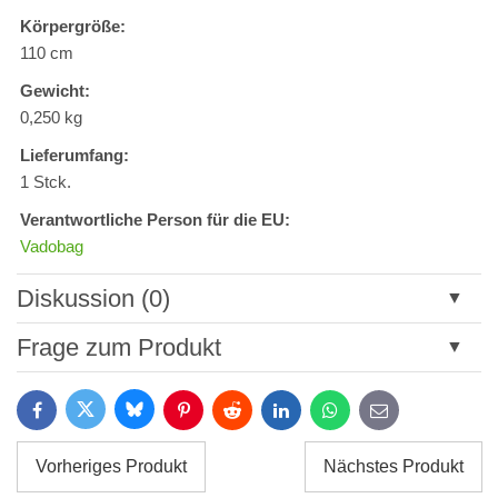
Körpergröße:
110 cm
Gewicht:
0,250 kg
Lieferumfang:
1 Stck.
Verantwortliche Person für die EU:
Vadobag
Diskussion (0)
Neuer Kommentar
Frage zum Produkt
Titel:
Bluesky
Twitter
Facebook
Pinterest
Reddit
LinkedIn
WhatsApp
E-
mail
*
Name:
Vorheriges Produkt
Nächstes Produkt
*
Name: