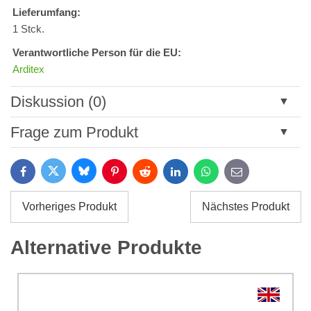
Lieferumfang:
1 Stck.
Verantwortliche Person für die EU:
Arditex
Diskussion (0)
Neuer Kommentar
Frage zum Produkt
Titel:
Bluesky
Twitter
Facebook
Pinterest
Reddit
LinkedIn
WhatsApp
E-
mail
*
Name:
Vorheriges Produkt
Nächstes Produkt
*
Name:
*
Alternative Produkte
Ihre E-Mail:
*
Kommentar:
Ihre Frage zum Produkt: