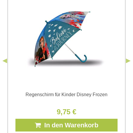
Ich stimme der Verarbeitung der im Formular angegebenen
personenbezogenen Daten zum Zwecke der Absendung
einverstanden. Ich habe die
Datenschutzbedingungen
der Firma
*
(Erforderlich)
*
Bomba s.r.o. zur Kenntnis genommen.
Senden
*
(Erforderlich)
Senden
Regenschirm für Kinder Disney Frozen
9,75 €
In den Warenkorb