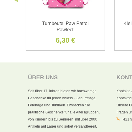
rol
Turnbeutel Paw Patrol
Kle
Pawfect!
6,30 €
ÜBER UNS
KON
Seit über 17 Jahren bieten wir hochwertige
Kontakte 
Geschenke für jeden Anlass - Geburtstage,
Kontaktfo
Feiertage und Jubiläen. Entdecken Sie
Unsere O
praktische Geschenke für alle Altersgruppen,
Fragen u
von Kindern bis zu Senioren, mit über 2000
+421 9
Artikeln auf Lager und sofort versandbereit.