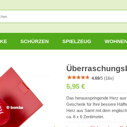
KE
SCHÜRZEN
SPIELZEUG
WOHNE
Überraschungsbo
4.69
/
5
(
16
x)
5,95 €
Das herausspringende Herz aus 
Geschenk für Ihre bessere Hälfte
Herz aus Samt mit dem englische
ca. 8 x 6 Zentimeter.