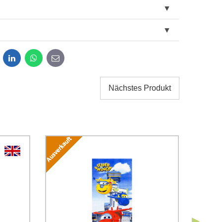
dit
LinkedIn
WhatsApp
E-
mail
Nächstes Produkt
g der im Formular angegebenen personenbezogenen
g einverstanden. Ich habe
*
 Firma Bomba s.r.o. zur Kenntnis genommen.
Senden
Senden