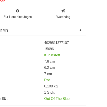
bar
Zur Liste hinzufügen
Watchdog
onen
4029811377107
15686
Kunststoff
7,8 cm
6,2 cm
7 cm
Rot
0,108 kg
1 Stck.
e EU:
Out Of The Blue