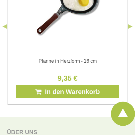
*
Bomba s.r.o. zur Kenntnis genommen.
Senden
*
(Erforderlich)
Senden
Pfanne in Herzform - 16 cm
9,35 €
In den Warenkorb
ÜBER UNS