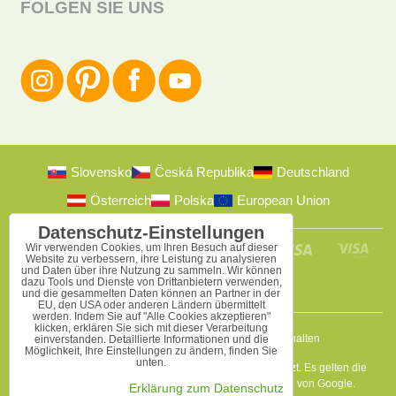
FOLGEN SIE UNS
Slovensko
Česká Republika
Deutschland
Österreich
Polska
European Union
Datenschutz-Einstellungen
Wir verwenden Cookies, um Ihren Besuch auf dieser
Website zu verbessern, ihre Leistung zu analysieren
und Daten über ihre Nutzung zu sammeln. Wir können
dazu Tools und Dienste von Drittanbietern verwenden,
und die gesammelten Daten können an Partner in der
EU, den USA oder anderen Ländern übermittelt
werden. Indem Sie auf "Alle Cookies akzeptieren"
klicken, erklären Sie sich mit dieser Verarbeitung
2009-2026 © Bomba s.r.o.
Alle Rechte vorbehalten
einverstanden. Detaillierte Informationen und die
Möglichkeit, Ihre Einstellungen zu ändern, finden Sie
unten.
Diese Seite ist durch reCAPTCHA und Google geschützt. Es gelten die
Datenschutzbestimmungen
a
Nutzungsbedingungen
von Google.
Erklärung zum Datenschutz