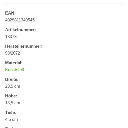
EAN:
4029811340545
Artikelnummer:
13373
Herstellernummer:
93/2072
Material:
Kunststoff
Breite:
23,5 cm
Höhe:
13,5 cm
Tiefe:
4,5 cm