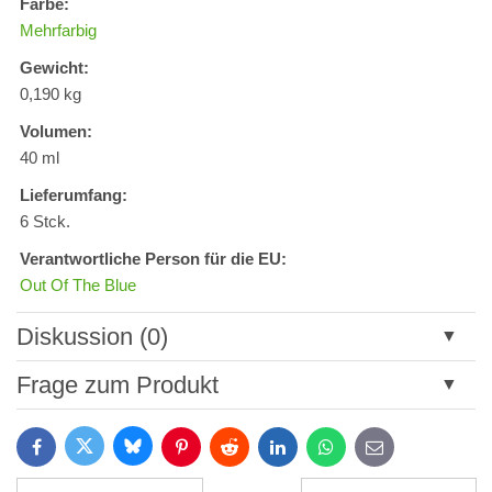
Farbe:
Mehrfarbig
Gewicht:
0,190 kg
Volumen:
40 ml
Lieferumfang:
6 Stck.
Verantwortliche Person für die EU:
Out Of The Blue
Diskussion (0)
Neuer Kommentar
Frage zum Produkt
Titel:
Bluesky
Twitter
Facebook
Pinterest
Reddit
LinkedIn
WhatsApp
E-
mail
*
Name: