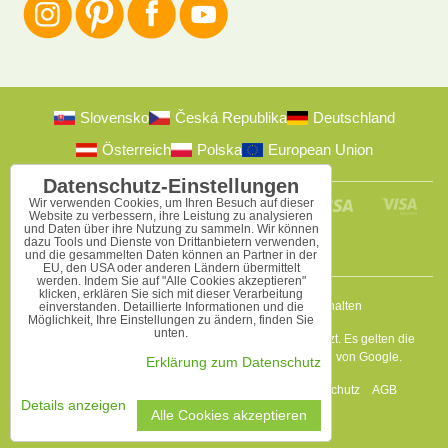
Slovensko
Česká Republika
Deutschland
Österreich
Polska
European Union
Datenschutz-Einstellungen
Wir verwenden Cookies, um Ihren Besuch auf dieser
Website zu verbessern, ihre Leistung zu analysieren
und Daten über ihre Nutzung zu sammeln. Wir können
dazu Tools und Dienste von Drittanbietern verwenden,
und die gesammelten Daten können an Partner in der
EU, den USA oder anderen Ländern übermittelt
werden. Indem Sie auf "Alle Cookies akzeptieren"
klicken, erklären Sie sich mit dieser Verarbeitung
2009-2026 © Bomba s.r.o.
Alle Rechte vorbehalten
einverstanden. Detaillierte Informationen und die
Möglichkeit, Ihre Einstellungen zu ändern, finden Sie
unten.
Diese Seite ist durch reCAPTCHA und Google geschützt. Es gelten die
Datenschutzbestimmungen
a
Nutzungsbedingungen
von Google.
Erklärung zum Datenschutz
Datenschutz-Einstellungen
Erklärung zum Datenschutz
AGB
Details anzeigen
Alle Cookies akzeptieren
Website erstellt mit:
BiznisWeb.sk