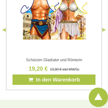
personenbezogenen Daten zum Zwecke der Absendung
einverstanden. Ich habe die
Datenschutzbedingungen
der Firma
*
(Erforderlich)
*
Bomba s.r.o. zur Kenntnis genommen.
Senden
*
(Erforderlich)
Senden
Schürzen Gladiator und Römerin
19,20 €
19,80 €
inkl MWSt.
In den Warenkorb