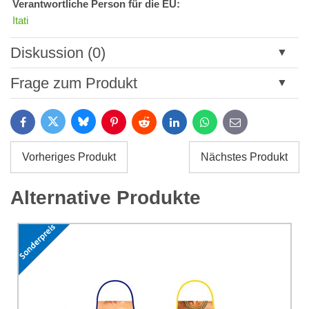
Verantwortliche Person für die EU:
Itati
Diskussion (0)
Neuer Kommentar
Frage zum Produkt
Titel:
Bluesky
Twitter
Facebook
Pinterest
Reddit
LinkedIn
WhatsApp
E-
mail
*
Name:
Vorheriges Produkt
Nächstes Produkt
*
Name:
*
Alternative Produkte
Ihre E-Mail:
*
Kommentar:
Ihre Frage zum Produkt:
Ich stimme der Verarbeitung der im Formular angegebenen