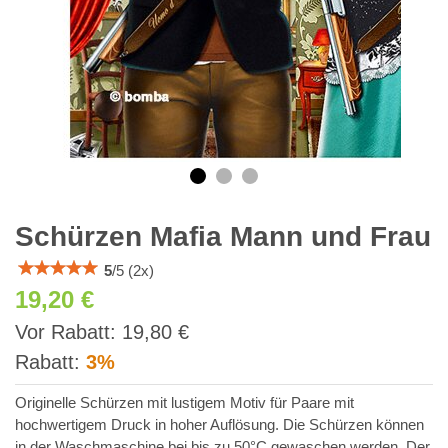
Schürzen Mafia Mann und Frau
5
/
5
(
2
x)
19,20 €
inkl
Vor Rabatt:
19,80 €
MWSt.
Rabatt:
3%
Originelle Schürzen mit lustigem Motiv für Paare mit
hochwertigem Druck in hoher Auflösung. Die Schürzen können
in der Waschmaschine bei bis zu 50°C gewaschen werden. Der