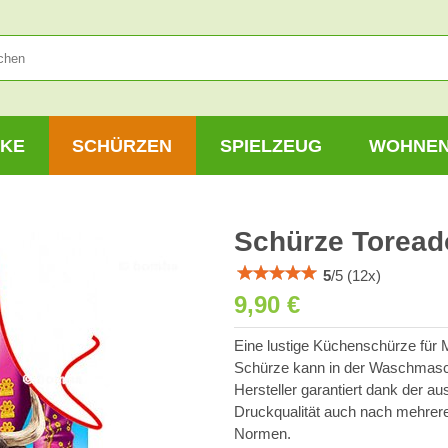
KE
SCHÜRZEN
SPIELZEUG
WOHNE
Schürze Toreado
5
/
5
(
12
x)
9,90 €
Eine lustige Küchenschürze für 
Schürze kann in der Waschmasc
Hersteller garantiert dank der a
Druckqualität auch nach mehrer
Normen.