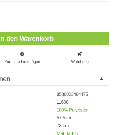
In den Warenkorb
Zur Liste hinzufügen
Watchdog
onen
8586023484475
11600
100% Polyester
57,5 cm
73 cm
Mehrfarbig