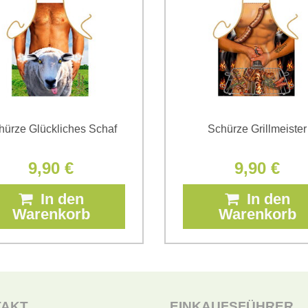
*
(Erforderlich)
hürze Glückliches Schaf
Schürze Grillmeister
9,90 €
9,90 €
In den
In den
Warenkorb
Warenkorb
TAKT
EINKAUFSFÜHRER