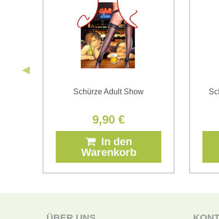
f
Schürze Adult Show
Sc
9,90 €
In den
Warenkorb
ÜBER UNS
KON