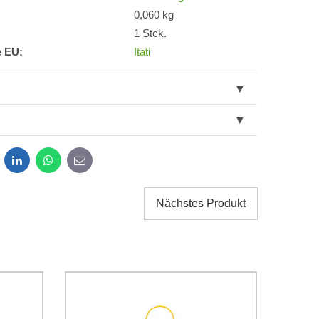
0,060 kg
1 Stck.
e EU:
Itati
dit
LinkedIn
WhatsApp
E-
mail
Nächstes Produkt
g der im Formular angegebenen personenbezogenen
g einverstanden. Ich habe
*
 Firma Bomba s.r.o. zur Kenntnis genommen.
Senden