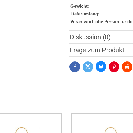
Gewicht:
Lieferumfang:
Verantwortliche Person für di
Diskussion (0)
Neuer Kommentar
Frage zum Produkt
Bluesky
Twitter
Facebook
Pinterest
Red
Ich stimme der Verarbeitun
Daten zum Zwecke der Absendun
die
Datenschutzbedingungen
der
*
(Erforderlich)