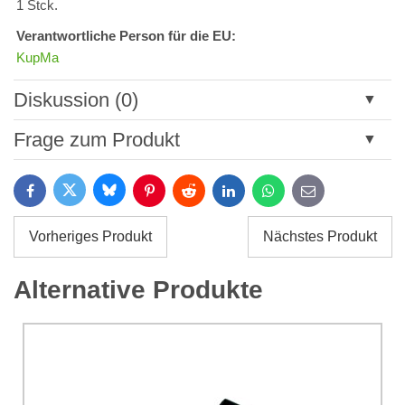
1 Stck.
Verantwortliche Person für die EU:
KupMa
Diskussion (0)
Neuer Kommentar
Frage zum Produkt
Titel:
Bluesky
Twitter
Facebook
Pinterest
Reddit
LinkedIn
WhatsApp
E-
mail
*
Name:
Vorheriges Produkt
Nächstes Produkt
*
Name:
*
Alternative Produkte
Ihre E-Mail:
*
Kommentar:
Ihre Frage zum Produkt: